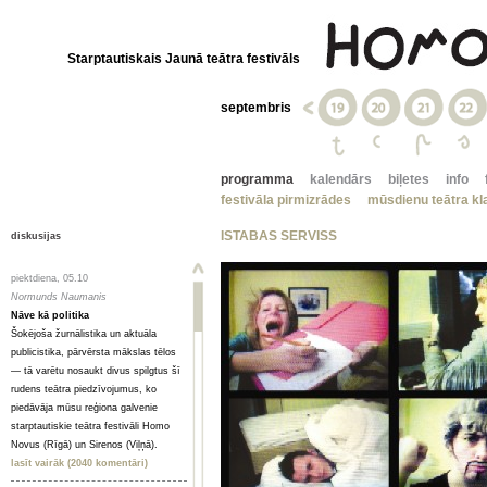
Starptautiskais Jaunā teātra festivāls
septembris
programma
kalendārs
biļetes
info
festivāla pirmizrādes
mūsdienu teātra kla
ISTABAS SERVISS
diskusijas
piektdiena, 05.10
Normunds Naumanis
Nāve kā politika
Šokējoša žurnālistika un aktuāla
publicistika, pārvērsta mākslas tēlos
— tā varētu nosaukt divus spilgtus šī
rudens teātra piedzīvojumus, ko
piedāvāja mūsu reģiona galvenie
starptautiskie teātra festivāli Homo
Novus (Rīgā) un Sirenos (Viļņā).
lasīt vairāk (2040 komentāri)