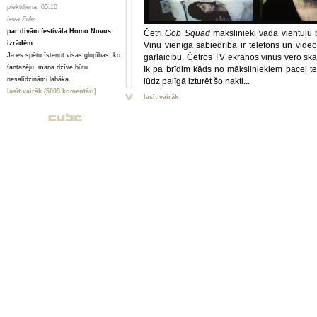
piektdiena, 05.10
Ieva Zole
par divām festivāla Homo Novus
Četri
Gob Squad
mākslinieki vada vientuļu b
izrādēm
Viņu vienīgā sabiedrība ir telefons un vide
Ja es spētu īstenot visas glupības, ko
garlaicību. Četros TV ekrānos viņus vēro skatī
fantazēju, mana dzīve būtu
Ik pa brīdim kāds no māksliniekiem paceļ tel
nesalīdzināmi labāka
lūdz palīgā izturēt šo nakti...
lasīt vairāk (5009 komentāri)
lasīt vairāk
piektdiena, 05.10
Toms Treibergs
Smagi, bet skaisti
Valmieriešu veikumam piemīt stipra
pēcgarša, pietiekama, lai būtu vērts
mērot ceļu uz Vidzemi
lasīt vairāk (2080 komentāri)
piektdiena, 05.10
Анна ГОРСКАЯ, Майя ВЕЙДЕ
Homo Novus. Счет 3:2 в нашу
пользу
Hынешний фестиваль нового театра
Homo Novus, прошедший в Риге с 19
по 29 сентября, принес несколько
крупных разочарований, но все
равно прошел на ура. Потому что