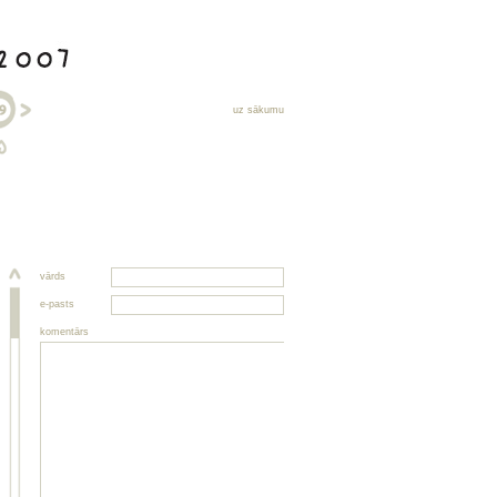
uz sākumu
vārds
e-pasts
komentārs