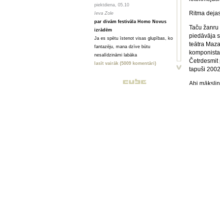
piektdiena, 05.10
Ritma deja
Ieva Zole
par divām festivāla Homo Novus
Taču žanru
izrādēm
piedāvāja s
Ja es spētu īstenot visas glupības, ko
teātra Maza
fantazēju, mana dzīve būtu
komponista 
nesalīdzināmi labāka
Četrdesmit p
lasīt vairāk (5009 komentāri)
tapuši 2002
piektdiena, 05.10
Abi mākslini
Toms Treibergs
dejotājs (D
Smagi, bet skaisti
baleta izrā
Valmieriešu veikumam piemīt stipra
skatītāju u
pēcgarša, pietiekama, lai būtu vērts
koncentrēta
mērot ceļu uz Vidzemi
saspēle sta
lasīt vairāk (2080 komentāri)
skanējuma i
piektdiena, 05.10
Londonas mā
Анна ГОРСКАЯ, Майя ВЕЙДЕ
kas vērojam
Homo Novus. Счет 3:2 в нашу
Turklāt, lai
пользу
ritmu, viņi
Hынешний фестиваль нового театра
mūsdienu de
Homo Novus, прошедший в Риге с 19
pārnopietni
по 29 сентября, принес несколько
kustību mel
крупных разочарований, но все
Abu Londona
равно прошел на ура. Потому что
acīm saredz