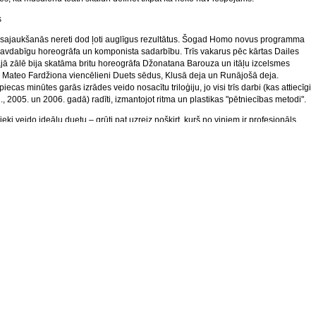
s
 sajaukšanās nereti dod ļoti auglīgus rezultātus. Šogad Homo novus programma
avdabīgu horeogrāfa un komponista sadarbību. Trīs vakarus pēc kārtas Dailes
jā zālē bija skatāma britu horeogrāfa Džonatana Barouza un itāļu izcelsmes
Mateo Fardžiona viencēlieni Duets sēdus, Klusā deja un Runājošā deja.
iecas minūtes garās izrādes veido nosacītu triloģiju, jo visi trīs darbi (kas attiecīgi
., 2005. un 2006. gadā) radīti, izmantojot ritma un plastikas "pētniecības metodi".
eki veido ideālu duetu – grūti pat uzreiz nošķirt, kurš no viņiem ir profesionāls
žonatans Barouzs ir ar klasikās dejas izglītību un ilgus gadus dejojis Britu Karaliskā
dēs) un kurš profesionāls komponists. Protams, uzmanīgak vērojot, to var manīt, tač
zmanību abu mākslinieku performancēs lielākoties saista viņu apbrīnojami
is un perfekti saskaņotais iekšējais ritms. Tā ir muzicēšana ar rokām (Duets sēdus)
rp balsi un ķermeņa plastiku (Klusā deja) vai ideju treniņstundas leksikas
zbaudīšana, improvizējot ar frāzēm, kā džezā to dara ar tēmām.
kslinieku dejas performances vēl saistošākas padara atturīgais humora lādiņš,
s gan abu kolēģu savstarpējās saspēlēs, gan viņu attieksmē pret priekšnesumu.
 cik augsta arī būtu abu izpildītāju iekšējā koncentrācija, saglabājot izrādei svarīgo
 vislabākajā nozīmē jūtīgi reaģē uz skatītāju reakciju (piemēram, smiekliem). Bieži
jā gadījies vērot priekšnesumus, kuros izpildītāji darbojas pašmērķīgi un
. Šajā reizē skatītājam bija iespēja būt klāt brīnumam, kas rodas, ieklausoties
odijās un ritmos. Pierasts domāt, ka kustības var rasties, impulsējoties no mūzikas.
s mākslinieku gadījumā tas bija kustību ritms, kas radīja ausij nedzirdamu, bet
amu un ar ķermeņi sajūtamu muzicēšanu. Ne velti festivāla centrā, kad bija