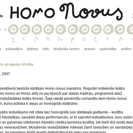
ls
s
a
kalendārs
biļetes
info
festivāla centrs
presei
sadarbība
arhīvs
rs un igauņu brīvība
s, 2007
 sestdienā beidzās kārtējais Homo novus maratons. Regulāri notiekošie teātra
omo novus un Homo alibi nu jau kļuvuši par stabilu tradīciju, programmā allaž
visdažādākās teātra formas. Šajā rakstā pievērsīšu uzmanību tiem Homo novus
 kuros būtiska ir dejas un horeogrāfu klātbūtne.
eātra iestudējums reti iztiek bez horeogrāfa (vai sliktākajā gadījumā – kustību
) līdzdalības, savukārt dejas performancēs, ar to saprotot iestudējumus, kuru autori
i un galvenais izteiksmes līdzeklis cilvēka ķermeņa kustība, ļoti bieži tīrā veidā deju
z neieraudzīsim. Mūsdienās visdažādākie mākslas žanri savijušies un savstarpēji
es, ka mūsdienu teātrī skaidri definēt tikpat kā neko nav iespējams.