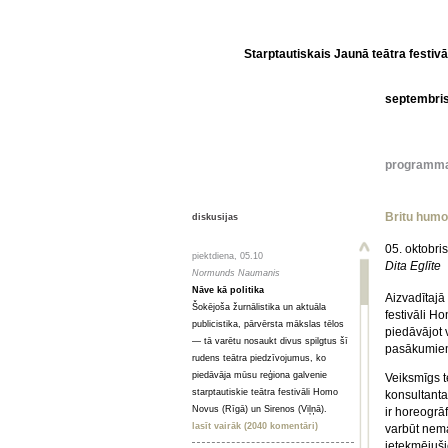
Starptautiskais Jaunā teātra festivā
septembri
programm
Britu humo
diskusijas
05. oktobri
piektdiena, 05.10
Dita Eglīte
Normunds Naumanis
Nāve kā politika
Aizvadītajā
Šokējoša žurnālistika un aktuāla
festivāli H
publicistika, pārvērsta mākslas tēlos
piedāvājot 
— tā varētu nosaukt divus spilgtus šī
pasākumiem,
rudens teātra piedzīvojumus, ko
piedāvāja mūsu reģiona galvenie
Veiksmīgs t
starptautiskie teātra festivāli Homo
konsultanta
Novus (Rīgā) un Sirenos (Viļņā).
ir horeogrāf
lasīt vairāk (2040 komentāri)
varbūt nema
ietekmējuši