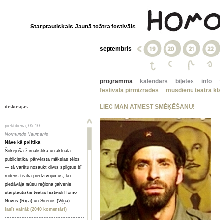
Starptautiskais Jaunā teātra festivāls
septembris
programma
kalendārs
biļetes
info
festivāla pirmizrādes
mūsdienu teātra kla
LIEC MAN ATMEST SMĒĶĒŠANU!
diskusijas
piektdiena, 05.10
Normunds Naumanis
Nāve kā politika
Šokējoša žurnālistika un aktuāla
publicistika, pārvērsta mākslas tēlos
— tā varētu nosaukt divus spilgtus šī
rudens teātra piedzīvojumus, ko
piedāvāja mūsu reģiona galvenie
starptautiskie teātra festivāli Homo
Novus (Rīgā) un Sirenos (Viļņā).
lasīt vairāk (2040 komentāri)