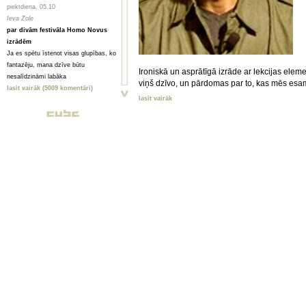
piektdiena, 05.10
Ieva Zole
par divām festivāla Homo Novus
izrādēm
Ja es spētu īstenot visas glupības, ko
fantazēju, mana dzīve būtu
Ironiskā un asprātīgā izrāde ar lekcijas elem
nesalīdzināmi labāka
viņš dzīvo, un pārdomas par to, kas mēs es
lasīt vairāk (5009 komentāri)
lasīt vairāk
piektdiena, 05.10
Toms Treibergs
Smagi, bet skaisti
Valmieriešu veikumam piemīt stipra
pēcgarša, pietiekama, lai būtu vērts
mērot ceļu uz Vidzemi
lasīt vairāk (2080 komentāri)
piektdiena, 05.10
Анна ГОРСКАЯ, Майя ВЕЙДЕ
Homo Novus. Счет 3:2 в нашу
пользу
Hынешний фестиваль нового театра
Homo Novus, прошедший в Риге с 19
по 29 сентября, принес несколько
крупных разочарований, но все
равно прошел на ура. Потому что