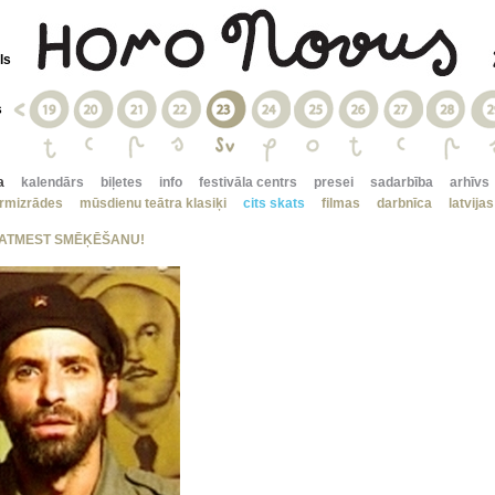
ls
s
a
kalendārs
biļetes
info
festivāla centrs
presei
sadarbība
arhīvs
irmizrādes
mūsdienu teātra klasiķi
cits skats
filmas
darbnīca
latvija
 ATMEST SMĒĶĒŠANU!