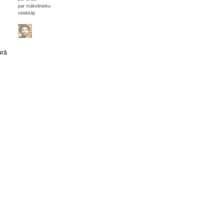
par mākslinieku
veidotāji
urā