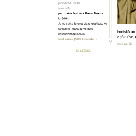
piektdiena, 05.10
Ieva Zole
par divām festivāla Homo Novus
izrādēm
Ja es spētu īstenot visas glupības, ko
fantazēju, mana dzīve būtu
Ironiskā un
nesalīdzināmi labāka
viņš dzīvo,
lasīt vairāk (5009 komentāri)
lasīt vairāk
piektdiena, 05.10
Toms Treibergs
Smagi, bet skaisti
Valmieriešu veikumam piemīt stipra
pēcgarša, pietiekama, lai būtu vērts
mērot ceļu uz Vidzemi
lasīt vairāk (2080 komentāri)
piektdiena, 05.10
Анна ГОРСКАЯ, Майя ВЕЙДЕ
Homo Novus. Счет 3:2 в нашу
пользу
Hынешний фестиваль нового театра
Homo Novus, прошедший в Риге с 19
по 29 сентября, принес несколько
крупных разочарований, но все
равно прошел на ура. Потому что