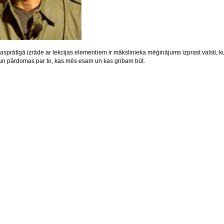
 asprātīgā izrāde ar lekcijas elementiem ir mākslinieka mēģinājums izprast valsti, k
 un pārdomas par to, kas mēs esam un kas gribam būt.