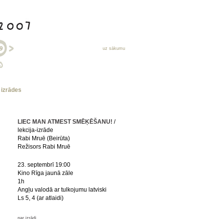
uz sākumu
s izrādes
LIEC MAN ATMEST SMĒĶĒŠANU!
/
lekcija-izrāde
Rabi Mruē (Beirūta)
Režisors Rabi Mruē
23. septembrī 19:00
Kino Rīga jaunā zāle
1h
Angļu valodā ar tulkojumu latviski
Ls 5, 4 (ar atlaidi)
par izrādi