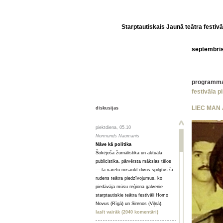
Starptautiskais Jaunā teātra festivā
septembri
programm
festivāla p
LIEC MAN
diskusijas
piektdiena, 05.10
Normunds Naumanis
Nāve kā politika
Šokējoša žurnālistika un aktuāla
publicistika, pārvērsta mākslas tēlos
— tā varētu nosaukt divus spilgtus šī
rudens teātra piedzīvojumus, ko
piedāvāja mūsu reģiona galvenie
starptautiskie teātra festivāli Homo
Novus (Rīgā) un Sirenos (Viļņā).
lasīt vairāk (2040 komentāri)