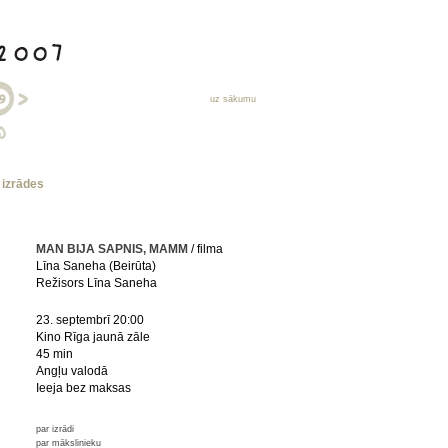
uz sākumu
s izrādes
MAN BIJA SAPNIS, MAMM
/ filma
Līna Saneha (Beirūta)
Režisors Līna Saneha
23. septembrī 20:00
Kino Rīga jaunā zāle
45 min
Angļu valodā
Ieeja bez maksas
par izrādi
par mākslinieku