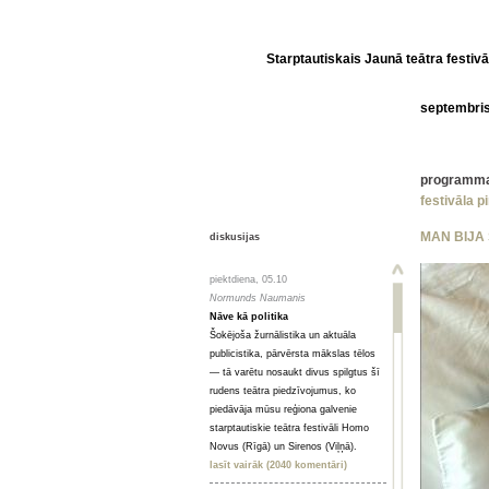
Starptautiskais Jaunā teātra festivā
septembri
programm
festivāla p
MAN BIJA
diskusijas
piektdiena, 05.10
Normunds Naumanis
Nāve kā politika
Šokējoša žurnālistika un aktuāla
publicistika, pārvērsta mākslas tēlos
— tā varētu nosaukt divus spilgtus šī
rudens teātra piedzīvojumus, ko
piedāvāja mūsu reģiona galvenie
starptautiskie teātra festivāli Homo
Novus (Rīgā) un Sirenos (Viļņā).
lasīt vairāk (2040 komentāri)