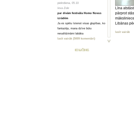
piektdiena, 05.10
Līna atstās
Ieva Zole
pārprot stās
par divām festivāla Homo Novus
māksliniece
izrādēm
Libānas pēd
Ja es spētu īstenot visas glupības, ko
fantazēju, mana dzīve būtu
lasīt vairāk
nesalīdzināmi labāka
lasīt vairāk (5009 komentāri)
piektdiena, 05.10
Toms Treibergs
Smagi, bet skaisti
Valmieriešu veikumam piemīt stipra
pēcgarša, pietiekama, lai būtu vērts
mērot ceļu uz Vidzemi
lasīt vairāk (2080 komentāri)
piektdiena, 05.10
Анна ГОРСКАЯ, Майя ВЕЙДЕ
Homo Novus. Счет 3:2 в нашу
пользу
Hынешний фестиваль нового театра
Homo Novus, прошедший в Риге с 19
по 29 сентября, принес несколько
крупных разочарований, но все
равно прошел на ура. Потому что