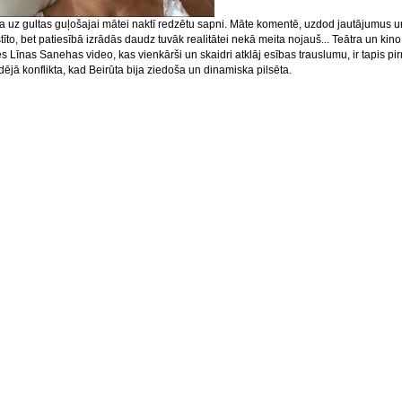
ta uz gultas guļošajai mātei naktī redzētu sapni. Māte komentē, uzdod jautājumus u
tīto, bet patiesībā izrādās daudz tuvāk realitātei nekā meita nojauš... Teātra un kino
s Līnas Sanehas video, kas vienkārši un skaidri atklāj esības trauslumu, ir tapis pi
ējā konflikta, kad Beirūta bija ziedoša un dinamiska pilsēta.