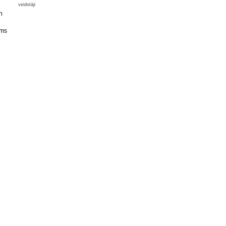
veidotāji
n
rms