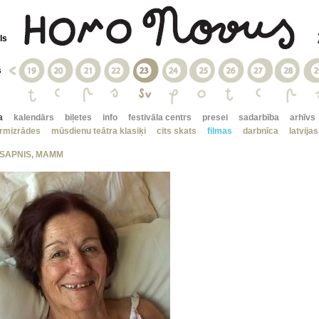
ls
s
a
kalendārs
biļetes
info
festivāla centrs
presei
sadarbība
arhīvs
irmizrādes
mūsdienu teātra klasiķi
cits skats
filmas
darbnīca
latvija
 SAPNIS, MAMM