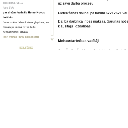
piektdiena, 05.10
uz savu darba procesu.
Ieva Zole
par divām festivāla Homo Novus
Pieteikšanās dalībai pa tālruni
67212621
vai
izrādēm
Dalība darbnīcā ir bez maksas. Sarunas notie
Ja es spētu īstenot visas glupības, ko
klausītāju līdzdalības.
fantazēju, mana dzīve būtu
nesalīdzināmi labāka
lasīt vairāk (5009 komentāri)
Meistardarbnīcas vadītāji
piektdiena, 05.10
Janešs Janša
(
Janez Janša
) ir starpdiscipl
Toms Treibergs
mākslinieks. Studējis socioloģiju un teātra rež
Smagi, bet skaisti
interaktīvā izrāde
Miss Mobile
, performance 
Valmieriešu veikumam piemīt stipra
Marlene Dietrich For
un 1969.gada izrādes sl
pēcgarša, pietiekama, lai būtu vērts
The Pupilceks
rekonstrukcija.
mērot ceļu uz Vidzemi
J.Janša ir spožs teorētiķis, spēles mākslu 
lasīt vairāk (2080 komentāri)
dibinātājs, kā arī redaktors Mūsdienu dejas t
izdevumiem.
piektdiena, 05.10
www.maska.si
Анна ГОРСКАЯ, Майя ВЕЙДЕ
Homo Novus. Счет 3:2 в нашу
Ivana Ivkoviča
(
Ivana Ivkovič
) kā dramaturģe
пользу
kompānijām oor un
BADco
. (viesojās
Homo N
Hынешний фестиваль нового театра
Dramatisko Mākslu Centru. I.Ivkoviča ir māksl
Homo Novus, прошедший в Риге с 19
koordinē projektu
Zagreb - Cultural Capital 
по 29 сентября, принес несколько
neatkarīgas organizācijas teātra, jauno mēdij
крупных разочарований, но все
www.cdu.hr
равно прошел на ура. Потому что