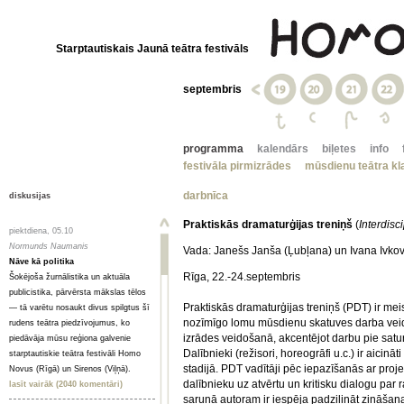
Starptautiskais Jaunā teātra festivāls
septembris
programma
kalendārs
biļetes
info
festivāla pirmizrādes
mūsdienu teātra kla
darbnīca
diskusijas
Praktiskās dramaturģijas treniņš
(
Interdis
piektdiena, 05.10
Normunds Naumanis
Vada: Janešs Janša (Ļubļana) un Ivana Ivkov
Nāve kā politika
Rīga, 22.-24.septembris
Šokējoša žurnālistika un aktuāla
publicistika, pārvērsta mākslas tēlos
Praktiskās dramaturģijas treniņš (PDT) ir me
— tā varētu nosaukt divus spilgtus šī
nozīmīgo lomu mūsdienu skatuves darba veid
rudens teātra piedzīvojumus, ko
izrādes veidošanā, akcentējot darbu pie satu
piedāvāja mūsu reģiona galvenie
Dalībnieki (režisori, horeogrāfi u.c.) ir aicinā
starptautiskie teātra festivāli Homo
stadijā. PDT vadītāji pēc iepazīšanās ar proje
Novus (Rīgā) un Sirenos (Viļņā).
dalībnieku uz atvērtu un kritisku dialogu par r
lasīt vairāk (2040 komentāri)
sarunā autoram ir iespēja padziļināt zināšana