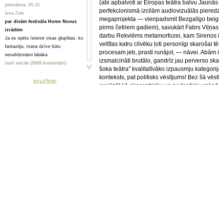
(abi apbalvoti ar Eiropas teātra balvu Jaunās
piektdiena, 05.10
perfekcionismā izcilām audiovizuālās piered
Ieva Zole
megaprojekta — vienpadsmit Bezgalīgo beigu t
par divām festivāla Homo Novus
pirms četriem gadiem), savukārt Fabrs Viļņas
izrādēm
darbu Rekviēms metamorfozei, kam Sirenos ie
Ja es spētu īstenot visas glupības, ko
veltītas katru cilvēku ļoti personīgi skarošai
fantazēju, mana dzīve būtu
procesam jeb, prasti runājot, — nāvei. Abām i
nesalīdzināmi labāka
izsmalcināti brutālo, gandrīz jau perverso skat
lasīt vairāk (5009 komentāri)
šoka teātra" kvalitatīvāko izpausmju kategorija
konteksts, pat politisks vēstījums! Bez šā vēst
piektdiena, 05.10
analizēt kā ekscentrisku un pedantisku rakņāš
Toms Treibergs
ka abu režisoru darbi allaž ir nu gluži glamū
Smagi, bet skaisti
pasnieguma formā "iepakoti" — gan Fabra lak
Valmieriešu veikumam piemīt stipra
Kunstkamerā ievietojamas pārsteidzošu daba
pēcgarša, pietiekama, lai būtu vērts
gan Kasteluči fiziski kroplīgie aktieri — volon
mērot ceļu uz Vidzemi
krūtīm, cilvēki bez ekstremitātēm utt. — izrād
lasīt vairāk (2080 komentāri)
skatītāji izjustu vienlaikus klaji pretrunīgas
Atmiņā nāk mūsu Operas direktora reakcija, 
piektdiena, 05.10
Kasteluči Radīšanu; no Sapņu muzeja krātuvēm
Анна ГОРСКАЯ, Майя ВЕЙДЕ
slikti no tā, kas notika uz skatuves.
Homo Novus. Счет 3:2 в нашу
пользу
Epizode — Brisele
Hынешний фестиваль нового театра
Homo Novus, прошедший в Риге с 19
Arī Briselē — stundu garā somnambuliskā stāstā
по 29 сентября, принес несколько
kas no rāpus stāvokļa līdz pazušanai nekurie
крупных разочарований, но все
melnajiem rēgiem" (Diena, 3.X), gan kā konkr
равно прошел на ура. Потому что
slīkstošajai buržuāziskajai sabiedrībai par t