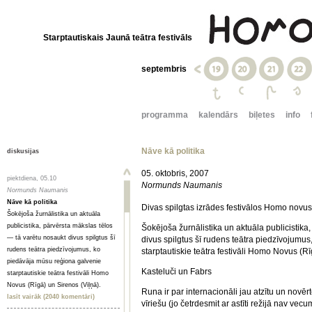
Starptautiskais Jaunā teātra festivāls
septembris
programma
kalendārs
biļetes
info
Nāve kā politika
diskusijas
05. oktobris, 2007
piektdiena, 05.10
Normunds Naumanis
Normunds Naumanis
Nāve kā politika
Divas spilgtas izrādes festivālos Homo novus
Šokējoša žurnālistika un aktuāla
publicistika, pārvērsta mākslas tēlos
Šokējoša žurnālistika un aktuāla publicistika
— tā varētu nosaukt divus spilgtus šī
divus spilgtus šī rudens teātra piedzīvojumu
rudens teātra piedzīvojumus, ko
starptautiskie teātra festivāli Homo Novus (Rī
piedāvāja mūsu reģiona galvenie
Kasteluči un Fabrs
starptautiskie teātra festivāli Homo
Novus (Rīgā) un Sirenos (Viļņā).
Runa ir par internacionāli jau atzītu un novēr
lasīt vairāk (2040 komentāri)
vīriešu (jo četrdesmit ar astīti režijā nav v