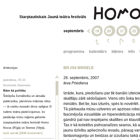
Starptautiskais Jaunā teātra festivāls
septembris
programma
kalendārs
biļetes
info
BR.#04 BRISELE
diskusijas
26. septembris, 2007
piektdiena, 05.10
Ieva Priediena
Normunds Naumanis
Nāve kā politika
Izrāde, kura, piedošanu par tik banālo izteic
Šokējoša žurnālistika un aktuāla
skatītāju zālē sēdošajiem. Viens otrs šoka te
publicistika, pārvērsta mākslas tēlos
minūtēs. Bet tie, kas izturēs, spēs to novērt
— tā varētu nosaukt divus spilgtus šī
Tā pārbauda mūsu uztveres un apziņas robežas
rudens teātra piedzīvojumus, ko
fascinējoša vizualitāte un hiperestetizācija m
piedāvāja mūsu reģiona galvenie
gandrīz pat nav iespējams skatīties un klau
starptautiskie teātra festivāli Homo
Tas ir kā kolektīvs psihoanalīzes seanss, kā 
Novus (Rīgā) un Sirenos (Viļņā).
jaunu dzīvību apliecinošu ievadu, pāraug var
lasīt vairāk (2040 komentāri)
fantasmagoriju un beidzas ar izzušanu laikā