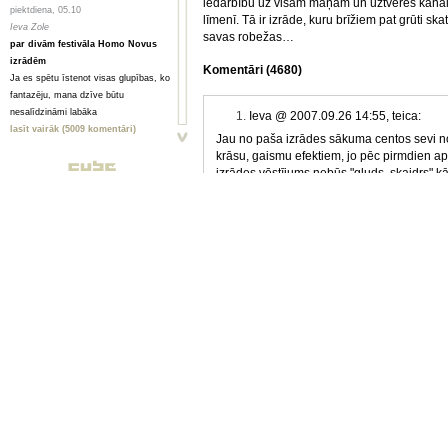
iedarbību uz visām maņām un uztveres kanāli
piektdiena, 05.10
līmenī. Tā ir izrāde, kuru brīžiem pat grūti skat
Ieva Zole
savas robežas…
par divām festivāla Homo Novus
izrādēm
Komentāri (4680)
Ja es spētu īstenot visas glupības, ko
fantazēju, mana dzīve būtu
nesalīdzināmi labāka
1.
Ieva @ 2007.09.26 14:55, teica:
lasīt vairāk (5009 komentāri)
Jau no paša izrādes sākuma centos sevi n
krāsu, gaismu efektiem, jo pēc pirmdien ap
piektdiena, 05.10
izrādes vēstījums nebūs "gluds, skaidrs" kā 
Toms Treibergs
redzētais pārspēja gaidīto..neteikšu gan, 
Smagi, bet skaisti
šausmas, kas pārņēma, skatot ainas ar ārpr
Valmieriešu veikumam piemīt stipra
bija krietni lielāks par vēlmi to visu analizēt
pēcgarša, pietiekama, lai būtu vērts
šīs izrādes kontekstā)..godīgi sakot, lielā
mērot ceļu uz Vidzemi
neiedziļināties, pat aiztaisīt ausis, acis-at
lasīt vairāk (2080 komentāri)
veidā sevi pasargāt..iespējams, tas liecinā
nebija daudzi..katrā gadījumā - izteiksmes 
piektdiena, 05.10
šausmu filmas-fantastikas-spriedzes efekts
Анна ГОРСКАЯ, Майя ВЕЙДЕ
cilvēku pasaulē noskatījušies visas 11 Trag
Homo Novus. Счет 3:2 в нашу
pasaule man liktos viena vienīga .... bedre.
пользу
Hынешний фестиваль нового театра
Homo Novus, прошедший в Риге с 19
2.
Anna @ 2007.09.26 21:59, teica:
по 29 сентября, принес несколько
Šausminoša izrāde. Skatoties un vēl krietnu
крупных разочарований, но все
varētu pat teikt - morāla trauma. Noteikti vaj
равно прошел на ура. Потому что
nenobriedušam prātam varētu būt paliekoša