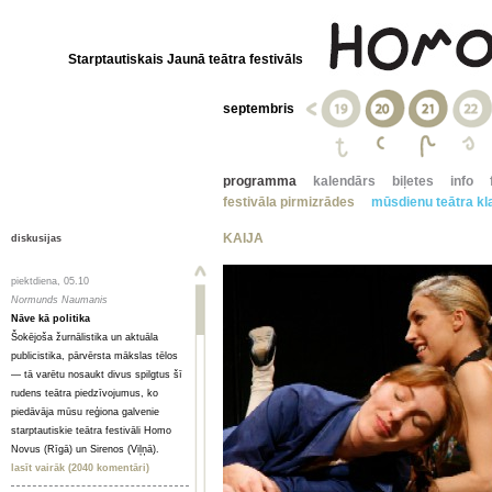
Starptautiskais Jaunā teātra festivāls
septembris
programma
kalendārs
biļetes
info
festivāla pirmizrādes
mūsdienu teātra kla
KAIJA
diskusijas
piektdiena, 05.10
Normunds Naumanis
Nāve kā politika
Šokējoša žurnālistika un aktuāla
publicistika, pārvērsta mākslas tēlos
— tā varētu nosaukt divus spilgtus šī
rudens teātra piedzīvojumus, ko
piedāvāja mūsu reģiona galvenie
starptautiskie teātra festivāli Homo
Novus (Rīgā) un Sirenos (Viļņā).
lasīt vairāk (2040 komentāri)