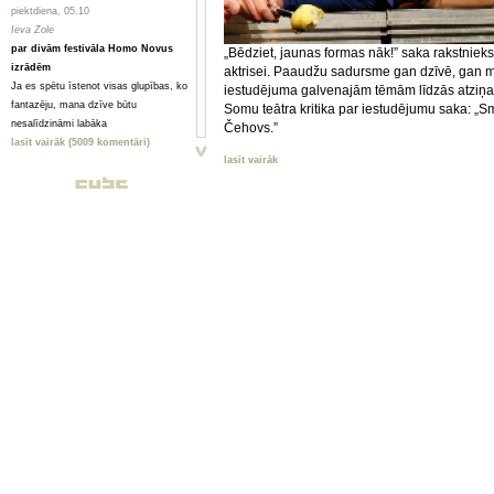
piektdiena, 05.10
Ieva Zole
par divām festivāla Homo Novus
„Bēdziet, jaunas formas nāk!” saka rakstnieks
izrādēm
aktrisei. Paaudžu sadursme gan dzīvē, gan mā
Ja es spētu īstenot visas glupības, ko
iestudējuma galvenajām tēmām līdzās atziņai, k
fantazēju, mana dzīve būtu
Somu teātra kritika par iestudējumu saka: „Sme
nesalīdzināmi labāka
Čehovs.”
lasīt vairāk (5009 komentāri)
lasīt vairāk
piektdiena, 05.10
Toms Treibergs
Smagi, bet skaisti
Valmieriešu veikumam piemīt stipra
pēcgarša, pietiekama, lai būtu vērts
mērot ceļu uz Vidzemi
lasīt vairāk (2080 komentāri)
piektdiena, 05.10
Анна ГОРСКАЯ, Майя ВЕЙДЕ
Homo Novus. Счет 3:2 в нашу
пользу
Hынешний фестиваль нового театра
Homo Novus, прошедший в Риге с 19
по 29 сентября, принес несколько
крупных разочарований, но все
равно прошел на ура. Потому что