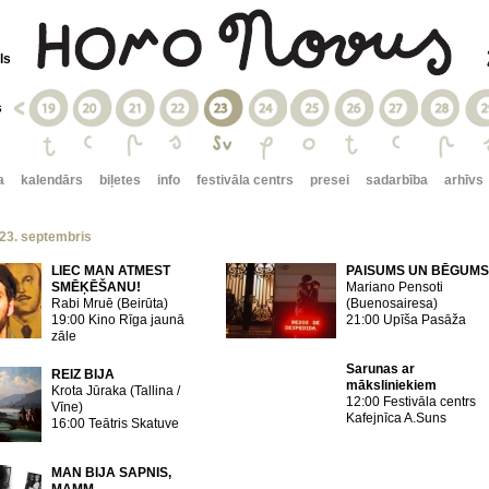
ls
s
a
kalendārs
biļetes
info
festivāla centrs
presei
sadarbība
arhīvs
 23. septembris
LIEC MAN ATMEST
PAISUMS UN BĒGUMS
SMĒĶĒŠANU!
Mariano Pensoti
Rabi Mruē (Beirūta)
(Buenosairesa)
19:00 Kino Rīga jaunā
21:00 Upīša Pasāža
zāle
Sarunas ar
REIZ BIJA
māksliniekiem
Krota Jūraka (Tallina /
12:00 Festivāla centrs
Vīne)
Kafejnīca A.Suns
16:00 Teātris Skatuve
MAN BIJA SAPNIS,