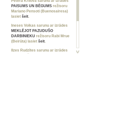
Pētera Krilova sarunu ar izrādes
PAISUMS UN BĒGUMS
režisoru
Mariano Pensoti (Buenosairesa)
lasiet
šeit
.
Ineses Voikas sarunu ar izrādes
MEKLĒJOT PAZUDUŠO
DARBINIEKU
režisoru Rabi Mrue
(Beirūta) lasiet
šeit
.
Ilzes Rudzītes sarunu ar izrādes
KAIJA
režisoru Kristianu Smedsu
(Helsinki) lasiet
šeit
.