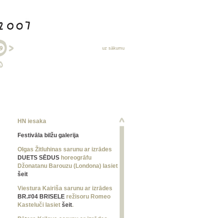
uz sākumu
HN iesaka
Festivāla bilžu galerija
Olgas Žitluhinas sarunu ar izrādes
DUETS SĒDUS
horeogrāfu
Džonatanu Barouzu (Londona) lasiet
šeit
Viestura Kairiša sarunu ar izrādes
BR.#04 BRISELE
režisoru Romeo
Kasteluči lasiet
šeit
.