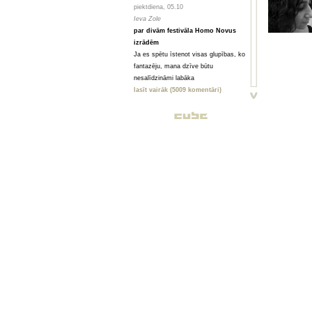
piektdiena, 05.10
Ieva Zole
par divām festivāla Homo Novus
izrādēm
Ja es spētu īstenot visas glupības, ko
fantazēju, mana dzīve būtu
nesalīdzināmi labāka
lasīt vairāk (5009 komentāri)
piektdiena, 05.10
Toms Treibergs
Smagi, bet skaisti
Valmieriešu veikumam piemīt stipra
pēcgarša, pietiekama, lai būtu vērts
mērot ceļu uz Vidzemi
lasīt vairāk (2080 komentāri)
piektdiena, 05.10
Анна ГОРСКАЯ, Майя ВЕЙДЕ
Homo Novus. Счет 3:2 в нашу
пользу
Hынешний фестиваль нового театра
Homo Novus, прошедший в Риге с 19
по 29 сентября, принес несколько
крупных разочарований, но все
равно прошел на ура. Потому что