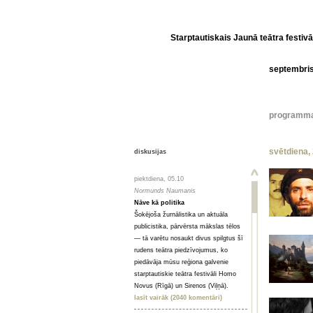
Starptautiskais Jaunā teātra festivā
septembri
programm
svētdiena,
diskusijas
piektdiena, 05.10
Normunds Naumanis
Nāve kā politika
Šokējoša žurnālistika un aktuāla
publicistika, pārvērsta mākslas tēlos
— tā varētu nosaukt divus spilgtus šī
rudens teātra piedzīvojumus, ko
piedāvāja mūsu reģiona galvenie
starptautiskie teātra festivāli Homo
Novus (Rīgā) un Sirenos (Viļņā).
lasīt vairāk (2040 komentāri)