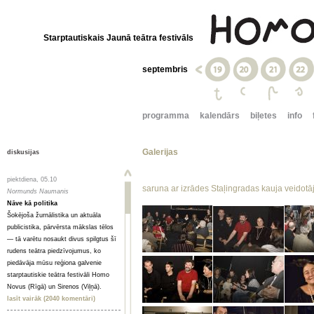
Starptautiskais Jaunā teātra festivāls
septembris
programma
kalendārs
biļetes
info
Galerijas
diskusijas
piektdiena, 05.10
saruna ar izrādes Staļingradas kauja veidotā
Normunds Naumanis
Nāve kā politika
Šokējoša žurnālistika un aktuāla
publicistika, pārvērsta mākslas tēlos
— tā varētu nosaukt divus spilgtus šī
rudens teātra piedzīvojumus, ko
piedāvāja mūsu reģiona galvenie
starptautiskie teātra festivāli Homo
Novus (Rīgā) un Sirenos (Viļņā).
lasīt vairāk (2040 komentāri)