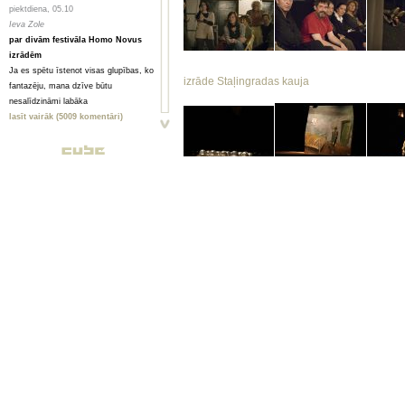
piektdiena, 05.10
Ieva Zole
par divām festivāla Homo Novus
izrādēm
Ja es spētu īstenot visas glupības, ko
izrāde Staļingradas kauja
fantazēju, mana dzīve būtu
nesalīdzināmi labāka
lasīt vairāk (5009 komentāri)
piektdiena, 05.10
Toms Treibergs
Smagi, bet skaisti
Valmieriešu veikumam piemīt stipra
pēcgarša, pietiekama, lai būtu vērts
mērot ceļu uz Vidzemi
lasīt vairāk (2080 komentāri)
piektdiena, 05.10
Анна ГОРСКАЯ, Майя ВЕЙДЕ
Homo Novus. Счет 3:2 в нашу
пользу
saruna ar Džonatanu Barouzu
Hынешний фестиваль нового театра
Homo Novus, прошедший в Риге с 19
по 29 сентября, принес несколько
крупных разочарований, но все
равно прошел на ура. Потому что