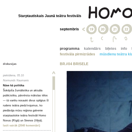
Starptautiskais Jaunā teātra festivāls
septembris
programma
kalendārs
biļetes
info
festivāla pirmizrādes
mūsdienu teātra kla
BR.#04 BRISELE
diskusijas
piektdiena, 05.10
Normunds Naumanis
Nāve kā politika
Šokējoša žurnālistika un aktuāla
publicistika, pārvērsta mākslas tēlos
— tā varētu nosaukt divus spilgtus šī
rudens teātra piedzīvojumus, ko
piedāvāja mūsu reģiona galvenie
starptautiskie teātra festivāli Homo
Novus (Rīgā) un Sirenos (Viļņā).
lasīt vairāk (2040 komentāri)