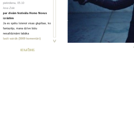
piektdiena, 05.10
Ieva Zole
par divām festivāla Homo Novus
izrādēm
Ja es spētu īstenot visas glupības, ko
fantazēju, mana dzīve būtu
nesalīdzināmi labāka
lasīt vairāk (5009 komentāri)
piektdiena, 05.10
Toms Treibergs
Smagi, bet skaisti
Valmieriešu veikumam piemīt stipra
pēcgarša, pietiekama, lai būtu vērts
mērot ceļu uz Vidzemi
lasīt vairāk (2080 komentāri)
piektdiena, 05.10
Анна ГОРСКАЯ, Майя ВЕЙДЕ
Homo Novus. Счет 3:2 в нашу
пользу
Hынешний фестиваль нового театра
Homo Novus, прошедший в Риге с 19
по 29 сентября, принес несколько
крупных разочарований, но все
равно прошел на ура. Потому что