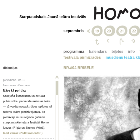
Starptautiskais Jaunā teātra festivāls
septembris
programma
kalendārs
biļetes
info
festivāla pirmizrādes
mūsdienu teātra kla
BR.#04 BRISELE
diskusijas
piektdiena, 05.10
Normunds Naumanis
Nāve kā politika
Šokējoša žurnālistika un aktuāla
publicistika, pārvērsta mākslas tēlos
— tā varētu nosaukt divus spilgtus šī
rudens teātra piedzīvojumus, ko
piedāvāja mūsu reģiona galvenie
starptautiskie teātra festivāli Homo
Novus (Rīgā) un Sirenos (Viļņā).
lasīt vairāk (2040 komentāri)