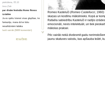
piektdiena, 05.10
Ieva Zole
par divām festivāla Homo Novus
Romeo Kasteluči (
Romeo Castellucci
, 1960) 
izrādēm
skaņas un kostīmu mākslinieks. Kopā ar kom
Ja es spētu īstenot visas glupības, ko
Rafaēla sabiedrību Kasteluči ir radījis izrādes
fantazēju, mana dzīve būtu
emocionāli, nevis intelektuāli, un tiek pieskai
nesalīdzināmi labāka
mākslas praksei.
lasīt vairāk (5009 komentāri)
Pēc vairāk nekā divdesmit gadu nerimstošiem
piektdiena, 05.10
jaunu skatuves valodu, kas apšauba teātri, kur
Toms Treibergs
teātri uzskata par absolūto mākslu, kam jāspē
Smagi, bet skaisti
visām maņām un uztveres kanāliem. Līdz ar 
Valmieriešu veikumam piemīt stipra
kompleksi un vizuāli bagāti. To estētikai raks
pēcgarša, pietiekama, lai būtu vērts
rituālu nežēlību, gan svētumu, un rada gluži
mērot ceļu uz Vidzemi
iespējams, pārņemtu tad, ja mums izdotos ie
lasīt vairāk (2080 komentāri)
Šodien Kasteluči ir sasniedzis savu mērķi un vi
piektdiena, 05.10
glezniecība vai tēlniecība, ir saprotams it visu
Анна ГОРСКАЯ, Майя ВЕЙДЕ
vienaldzīgu nevienu - tas pārsteidz, apbur, s
Homo Novus. Счет 3:2 в нашу
Socìetas Raffaello Sanzio
ir teicis: „Skatotie
пользу
uzvedumus, vienmēr rodas sajūta, ka tu zem
Hынешний фестиваль нового театра
Eiropas kultūras dzīlēm, kuru saknes ir tik dzi
Homo Novus, прошедший в Риге с 19
Pēc studijām Čezenas Lauksaimniecības Inst
по 29 сентября, принес несколько
Mākslas akadēmijas Scenogrāfijas un glezni
крупных разочарований, но все
debitēja kā teātra režisors un turpmākajos ga
равно прошел на ура. Потому что
glezniecībai. 1981. gadā Itālijas pilsētiņā Č