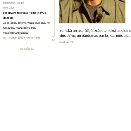
piektdiena, 05.10
Ieva Zole
par divām festivāla Homo Novus
izrādēm
Ja es spētu īstenot visas glupības, ko
fantazēju, mana dzīve būtu
Ironiskā un asprātīgā izrāde ar lekcijas elem
nesalīdzināmi labāka
viņš dzīvo, un pārdomas par to, kas mēs es
lasīt vairāk (5009 komentāri)
lasīt vairāk
piektdiena, 05.10
Toms Treibergs
Smagi, bet skaisti
Valmieriešu veikumam piemīt stipra
pēcgarša, pietiekama, lai būtu vērts
mērot ceļu uz Vidzemi
lasīt vairāk (2080 komentāri)
piektdiena, 05.10
Анна ГОРСКАЯ, Майя ВЕЙДЕ
Homo Novus. Счет 3:2 в нашу
пользу
Hынешний фестиваль нового театра
Homo Novus, прошедший в Риге с 19
по 29 сентября, принес несколько
крупных разочарований, но все
равно прошел на ура. Потому что