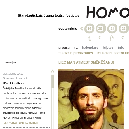
Starptautiskais Jaunā teātra festivāls
septembris
programma
kalendārs
biļetes
info
festivāla pirmizrādes
mūsdienu teātra kla
LIEC MAN ATMEST SMĒĶĒŠANU!
diskusijas
piektdiena, 05.10
Normunds Naumanis
Nāve kā politika
Šokējoša žurnālistika un aktuāla
publicistika, pārvērsta mākslas tēlos
— tā varētu nosaukt divus spilgtus šī
rudens teātra piedzīvojumus, ko
piedāvāja mūsu reģiona galvenie
starptautiskie teātra festivāli Homo
Novus (Rīgā) un Sirenos (Viļņā).
lasīt vairāk (2040 komentāri)