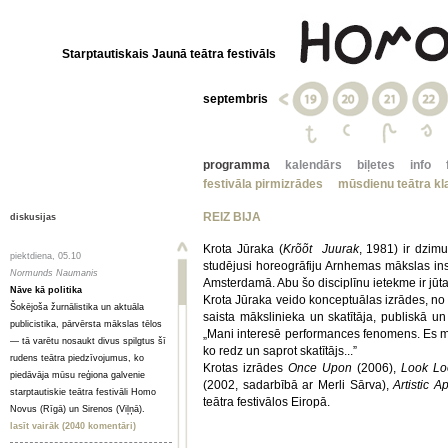
Starptautiskais Jaunā teātra festivāls
septembris
programma
kalendārs
biļetes
info
festivāla pirmizrādes
mūsdienu teātra kla
REIZ BIJA
diskusijas
Krota Jūraka (
Krõõt Juurak
, 1981) ir dzimu
piektdiena, 05.10
studējusi horeogrāfiju Arnhemas mākslas ins
Normunds Naumanis
Amsterdamā. Abu šo disciplīnu ietekme ir jūt
Nāve kā politika
Krota Jūraka veido konceptuālas izrādes, no
Šokējoša žurnālistika un aktuāla
saista mākslinieka un skatītāja, publiskā u
publicistika, pārvērsta mākslas tēlos
„Mani interesē performances fenomens. Es mek
— tā varētu nosaukt divus spilgtus šī
ko redz un saprot skatītājs...”
rudens teātra piedzīvojumus, ko
Krotas izrādes
Once Upon
(2006),
Look Lo
piedāvāja mūsu reģiona galvenie
(2002, sadarbībā ar Merli Sārva),
Artistic 
starptautiskie teātra festivāli Homo
teātra festivālos Eiropā.
Novus (Rīgā) un Sirenos (Viļņā).
lasīt vairāk (2040 komentāri)