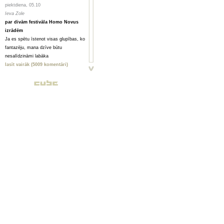
piektdiena, 05.10
Ieva Zole
par divām festivāla Homo Novus
izrādēm
Ja es spētu īstenot visas glupības, ko
fantazēju, mana dzīve būtu
nesalīdzināmi labāka
lasīt vairāk (5009 komentāri)
piektdiena, 05.10
Toms Treibergs
Smagi, bet skaisti
Valmieriešu veikumam piemīt stipra
pēcgarša, pietiekama, lai būtu vērts
mērot ceļu uz Vidzemi
lasīt vairāk (2080 komentāri)
piektdiena, 05.10
Анна ГОРСКАЯ, Майя ВЕЙДЕ
Homo Novus. Счет 3:2 в нашу
пользу
Hынешний фестиваль нового театра
Homo Novus, прошедший в Риге с 19
по 29 сентября, принес несколько
крупных разочарований, но все
равно прошел на ура. Потому что