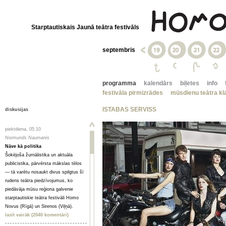
Starptautiskais Jaunā teātra festivāls
septembris
programma
kalendārs
biļetes
info
festivāla pirmizrādes
mūsdienu teātra kla
ISTABAS SERVISS
diskusijas
piektdiena, 05.10
Normunds Naumanis
Nāve kā politika
Šokējoša žurnālistika un aktuāla
publicistika, pārvērsta mākslas tēlos
— tā varētu nosaukt divus spilgtus šī
rudens teātra piedzīvojumus, ko
piedāvāja mūsu reģiona galvenie
starptautiskie teātra festivāli Homo
Novus (Rīgā) un Sirenos (Viļņā).
lasīt vairāk (2040 komentāri)