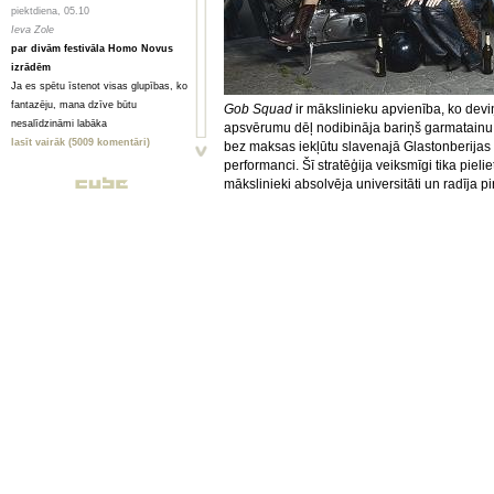
piektdiena, 05.10
Ieva Zole
par divām festivāla Homo Novus
izrādēm
Ja es spētu īstenot visas glupības, ko
fantazēju, mana dzīve būtu
Gob Squad
ir mākslinieku apvienība, ko dev
nesalīdzināmi labāka
apsvērumu dēļ nodibināja bariņš garmatainu 
lasīt vairāk (5009 komentāri)
bez maksas iekļūtu slavenajā Glastonberijas ro
performanci. Šī stratēģija veiksmīgi tika piel
piektdiena, 05.10
mākslinieki absolvēja universitāti un radīja 
Toms Treibergs
Gob Squad
vēsturi skaita no šī gada.
The Ho
Smagi, bet skaisti
vācu mākslinieki no Gīsenes Lietišķās teātra z
Valmieriešu veikumam piemīt stipra
Deviņdesmitie gadi Lielbritānijas mākslā i
pēcgarša, pietiekama, lai būtu vērts
Festivāla mākslinieciskais direktors Endrjū Čet
mērot ceļu uz Vidzemi
„1994. gadā Lielbritānijā kaut kas mainījās.
lasīt vairāk (2080 komentāri)
kultūras bums bija nenovēršams. Notingema i
kinorežisoru, mūziķu, un rakstnieku paaudzi. V
piektdiena, 05.10
apgūtais, bet arī mūzika, ko viņi klausījās, fil
Анна ГОРСКАЯ, Майя ВЕЙДЕ
aizrāvās un narkotikas, ko viņi lietoja.”
Homo Novus. Счет 3:2 в нашу
Gob Squad
bija daļa no šīs paaudzes, ikonokl
пользу
teātra” principu noliegums un atteikšanās no v
Hынешний фестиваль нового театра
Viņi nespēlē lomas, viņiem nav režisora, viņ
Homo Novus, прошедший в Риге с 19
mākslinieki izvēlas atvērtas un fleksiblas strukt
по 29 сентября, принес несколько
rada atbrīvotu atmosfēru, kurā mākslinieku vieg
крупных разочарований, но все
zemapziņas enerģiju un sagrauj skatītāja pri
равно прошел на ура. Потому что
Hamburgas mākslas centra
Kampnagel
kurat