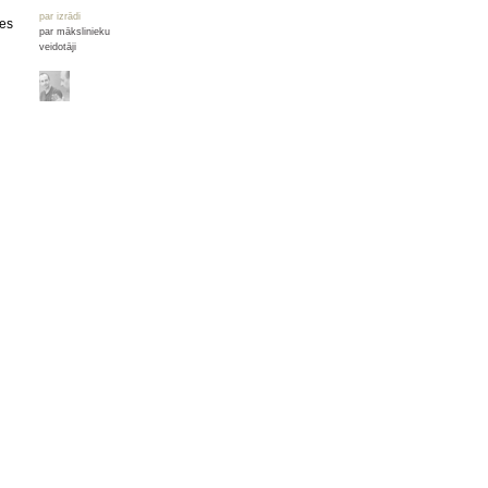
par izrādi
des
par mākslinieku
veidotāji