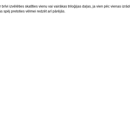
r brīvi izvēlēties skatīties vienu vai vairākas triloģijas daļas, ja vien pēc vienas izrā
s spēj pretoties vēlmei redzēt arī pārējās.