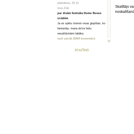
piektdiena, 05.10
Skatītājs va
Ieva Zole
noskatīšanā
par divām festivāla Homo Novus
izrādēm
Ja es spētu īstenot visas glupības, ko
fantazēju, mana dzīve būtu
nesalīdzināmi labāka
lasīt vairāk (5009 komentāri)
piektdiena, 05.10
Toms Treibergs
Smagi, bet skaisti
Valmieriešu veikumam piemīt stipra
pēcgarša, pietiekama, lai būtu vērts
mērot ceļu uz Vidzemi
lasīt vairāk (2080 komentāri)
piektdiena, 05.10
Анна ГОРСКАЯ, Майя ВЕЙДЕ
Homo Novus. Счет 3:2 в нашу
пользу
Hынешний фестиваль нового театра
Homo Novus, прошедший в Риге с 19
по 29 сентября, принес несколько
крупных разочарований, но все
равно прошел на ура. Потому что