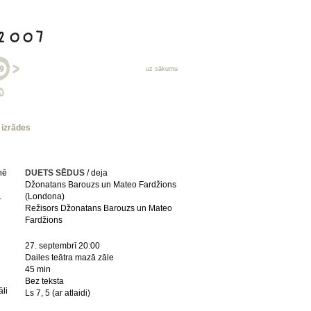
uz sākumu
s izrādes
nē
DUETS SĒDUS
/ deja
u
Džonatans Barouzs un Mateo Fardžions
.
(Londona)
Režisors Džonatans Barouzs un Mateo
Fardžions
27. septembrī 20:00
Dailes teātra mazā zāle
45 min
Bez teksta
āli
Ls 7, 5 (ar atlaidi)