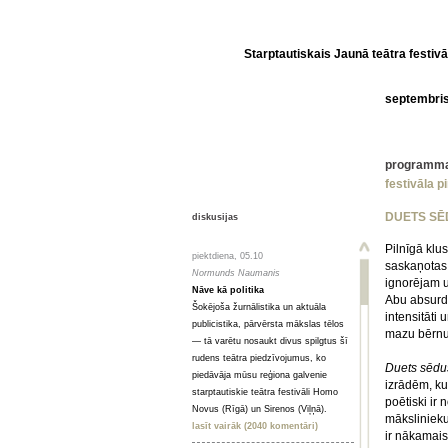
Starptautiskais Jaunā teātra festivā
septembri
programm
festivāla p
DUETS SĒ
diskusijas
Pilnīgā klu
piektdiena, 05.10
saskaņotas 
Normunds Naumanis
ignorējam un
Nāve kā politika
Abu absurdā
Šokējoša žurnālistika un aktuāla
intensitāti 
publicistika, pārvērsta mākslas tēlos
mazu bērnu
— tā varētu nosaukt divus spilgtus šī
rudens teātra piedzīvojumus, ko
Duets sēdu
piedāvāja mūsu reģiona galvenie
izrādēm, ku
starptautiskie teātra festivāli Homo
poētiski ir
Novus (Rīgā) un Sirenos (Viļņā).
mākslinieku
lasīt vairāk (2040 komentāri)
ir nākamais 