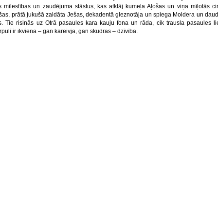
s mīlestības un zaudējuma stāstus, kas atklāj kumeļa Aļošas un viņa mīļotās ci
šas, prātā jukušā zaldāta Ješas, dekadentā gleznotāja un spiega Moldera un dau
us. Tie risinās uz Otrā pasaules kara kauju fona un rāda, cik trausla pasaules li
rpulī ir ikviena – gan kareivja, gan skudras – dzīvība.