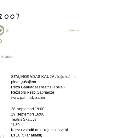
uz sākumu
s izrādes
STAĻINGRADAS KAUJA
/ leļļu teātris
pieaugušajiem
Rezo Gabriadzes teātris (Tbilisi)
Režisors Rezo Gabriadze
www.gabriadze.com
28. septembrī 19:00
29. septembrī 16:00
Teātris Skatuve
1h30
Krievu valodā ar tulkojumu latviski
Ls 10, 5 (ar atlaidi)
iļi