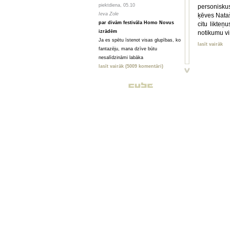
piektdiena, 05.10
personisku
Ieva Zole
ķēves Nata
par divām festivāla Homo Novus
citu likteņ
izrādēm
notikumu vi
Ja es spētu īstenot visas glupības, ko
lasīt vairāk
fantazēju, mana dzīve būtu
nesalīdzināmi labāka
lasīt vairāk (5009 komentāri)
piektdiena, 05.10
Toms Treibergs
Smagi, bet skaisti
Valmieriešu veikumam piemīt stipra
pēcgarša, pietiekama, lai būtu vērts
mērot ceļu uz Vidzemi
lasīt vairāk (2080 komentāri)
piektdiena, 05.10
Анна ГОРСКАЯ, Майя ВЕЙДЕ
Homo Novus. Счет 3:2 в нашу
пользу
Hынешний фестиваль нового театра
Homo Novus, прошедший в Риге с 19
по 29 сентября, принес несколько
крупных разочарований, но все
равно прошел на ура. Потому что