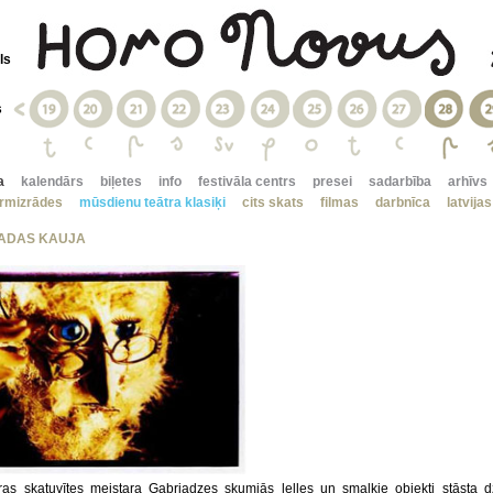
ls
s
a
kalendārs
biļetes
info
festivāla centrs
presei
sadarbība
arhīvs
irmizrādes
mūsdienu teātra klasiķi
cits skats
filmas
darbnīca
latvija
ADAS KAUJA
ras skatuvītes meistara Gabriadzes skumjās lelles un smalkie objekti stāsta dz