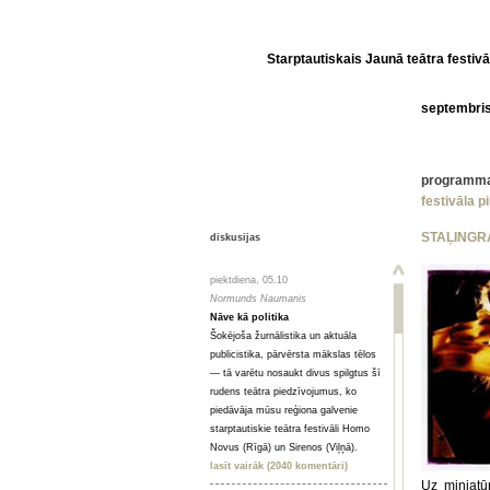
Starptautiskais Jaunā teātra festivā
septembri
programm
festivāla p
STAĻINGR
diskusijas
piektdiena, 05.10
Normunds Naumanis
Nāve kā politika
Šokējoša žurnālistika un aktuāla
publicistika, pārvērsta mākslas tēlos
— tā varētu nosaukt divus spilgtus šī
rudens teātra piedzīvojumus, ko
piedāvāja mūsu reģiona galvenie
starptautiskie teātra festivāli Homo
Novus (Rīgā) un Sirenos (Viļņā).
lasīt vairāk (2040 komentāri)
Uz miniatū