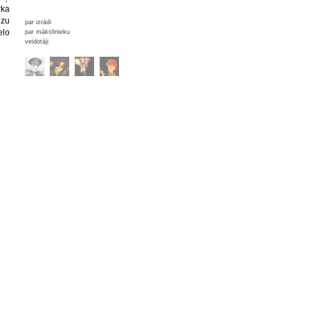
rka
dzu
par izrādi
elo
par mākslinieku
veidotāji